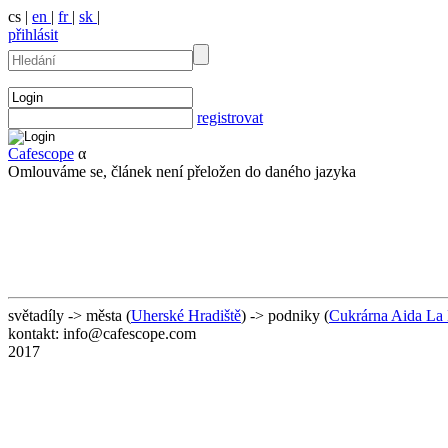
cs |
en
|
fr
|
sk
|
přihlásit
registrovat
Cafescope
α
Omlouváme se, článek není přeložen do daného jazyka
světadíly -> města (
Uherské Hradiště
) -> podniky (
Cukrárna Aida La 
kontakt: info@cafescope.com
2017