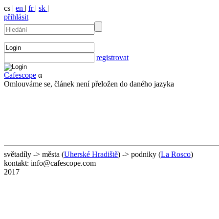
cs |
en
|
fr
|
sk
|
přihlásit
registrovat
Cafescope
α
Omlouváme se, článek není přeložen do daného jazyka
světadíly -> města (
Uherské Hradiště
) -> podniky (
La Rosco
)
kontakt: info@cafescope.com
2017