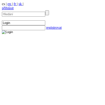
cs |
en
|
fr
|
sk
|
přihlásit
registrovat