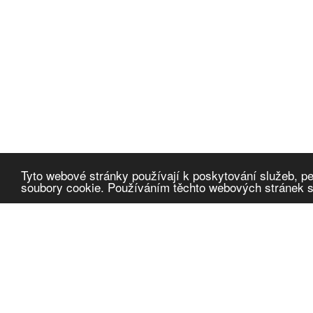
Tyto webové stránky používají k poskytování služeb, pe
soubory cookie. Používáním těchto webových stránek so
Cafescope
α
Omlouváme se, článek není přeložen do daného jazyka