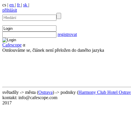
cs |
en
|
fr
|
sk
|
přihlásit
registrovat
Cafescope
α
Omlouváme se, článek není přeložen do daného jazyka
světadíly -> města (
Ostrava
) -> podniky (
Harmony Club Hotel Ostrav
kontakt: info@cafescope.com
2017