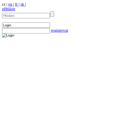
cs |
en
|
fr
|
sk
|
přihlásit
registrovat