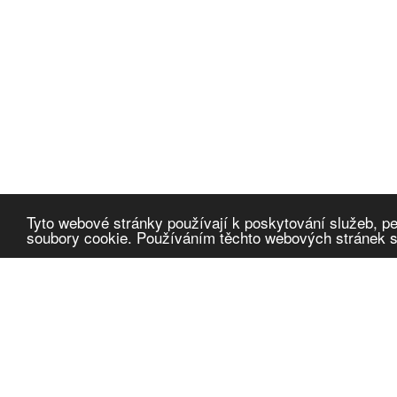
Tyto webové stránky používají k poskytování služeb, pe
soubory cookie. Používáním těchto webových stránek so
Cafescope
α
Omlouváme se, článek není přeložen do daného jazyka