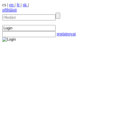
cs |
en
|
fr
|
sk
|
přihlásit
registrovat