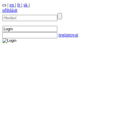
cs |
en
|
fr
|
sk
|
přihlásit
registrovat