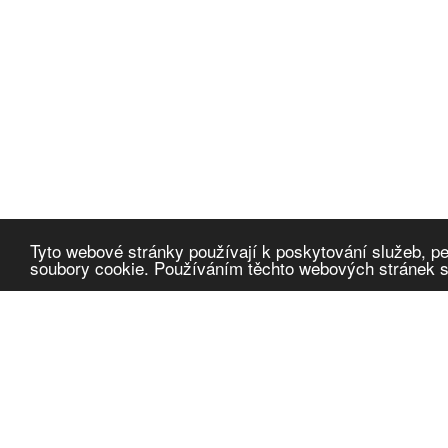
Tyto webové stránky používají k poskytování služeb, pe
soubory cookie. Používáním těchto webových stránek so
Cafescope
α
Omlouváme se, článek není přeložen do daného jazyka