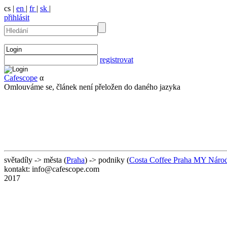
cs |
en
|
fr
|
sk
|
přihlásit
registrovat
Cafescope
α
Omlouváme se, článek není přeložen do daného jazyka
světadíly -> města (
Praha
) -> podniky (
Costa Coffee Praha MY Náro
kontakt: info@cafescope.com
2017