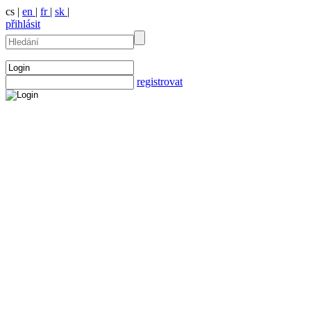
cs |
en
|
fr
|
sk
|
přihlásit
registrovat