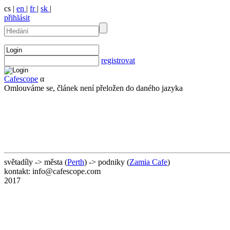
cs |
en
|
fr
|
sk
|
přihlásit
registrovat
Cafescope
α
Omlouváme se, článek není přeložen do daného jazyka
světadíly -> města (
Perth
) -> podniky (
Zamia Cafe
)
kontakt: info@cafescope.com
2017